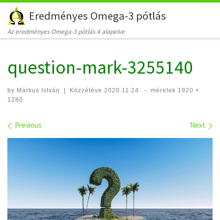
Eredményes Omega-3 pótlás
Skip to content
Az eredményes Omega-3 pótlás 4 alapelve
question-mark-3255140
by
Márkus István
|
Közzétéve
2020.11.24.
-
méretek
1920 ×
1280
Images navigation
Previous
Next