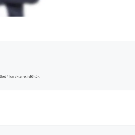
őket
*
karakterrel jelöltük