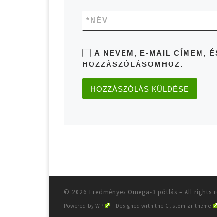
*
NÉV
A NEVEM, E-MAIL CÍMEM,
HOZZÁSZÓLÁSOMHOZ.
© 2026
Eredményes Omega-3 pótlás
– All rights 
Powered by
WP
– Designed with the
Customizr theme