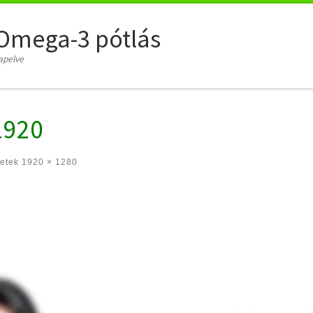
Omega-3 pótlás
apelve
1920
etek
1920 × 1280