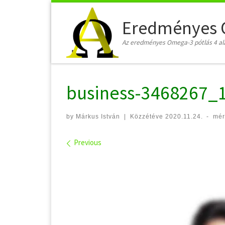
Skip to content
Eredményes 
Az eredményes Omega-3 pótlás 4 al
business-3468267_
by
Márkus István
|
Közzétéve
2020.11.24.
-
mér
Images navigation
Previous