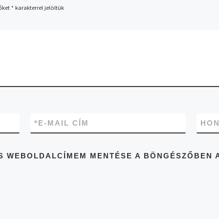
őket
*
karakterrel jelöltük
*
E-MAIL CÍM
HON
 ÉS WEBOLDALCÍMEM MENTÉSE A BÖNGÉSZŐBEN 