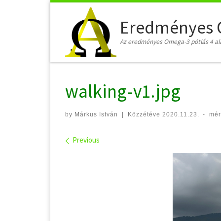
Skip to content
Eredményes 
Az eredményes Omega-3 pótlás 4 al
walking-v1.jpg
by
Márkus István
|
Közzétéve
2020.11.23.
-
mér
Images navigation
Previous