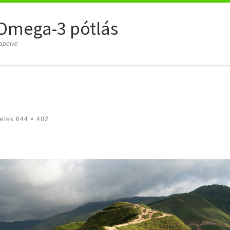
Omega-3 pótlás
apelve
etek
644 × 402