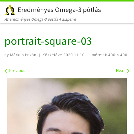
Eredményes Omega-3 pótlás
Skip to content
Az eredményes Omega-3 pótlás 4 alapelve
portrait-square-03
by
Márkus István
|
Közzétéve
2020.11.10.
-
méretek
400 × 400
Images navigation
Previous
Next