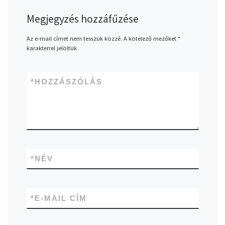
Megjegyzés hozzáfűzése
Az e-mail címet nem tesszük közzé.
A kötelező mezőket
*
karakterrel jelöltük
*
HOZZÁSZÓLÁS
*
NÉV
*
E-MAIL CÍM