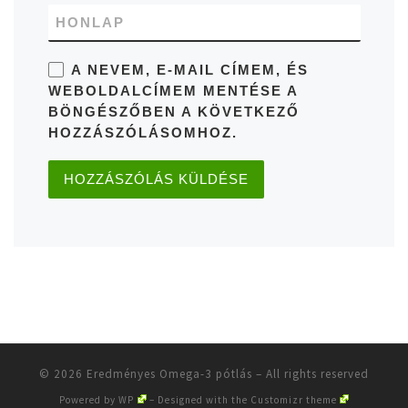
HONLAP
A NEVEM, E-MAIL CÍMEM, ÉS
WEBOLDALCÍMEM MENTÉSE A
BÖNGÉSZŐBEN A KÖVETKEZŐ
HOZZÁSZÓLÁSOMHOZ.
© 2026
Eredményes Omega-3 pótlás
– All rights reserved
Powered by
WP
– Designed with the
Customizr theme