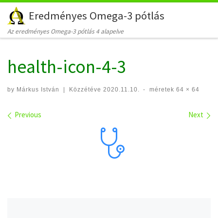
Eredményes Omega-3 pótlás
Skip to content
Az eredményes Omega-3 pótlás 4 alapelve
health-icon-4-3
by
Márkus István
|
Közzétéve
2020.11.10.
-
méretek
64 × 64
Images navigation
Previous
Next