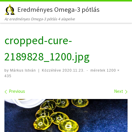
Eredményes Omega-3 pótlás
Skip to content
Az eredményes Omega-3 pótlás 4 alapelve
cropped-cure-
2189828_1200.jpg
by
Márkus István
|
Közzétéve
2020.11.23.
-
méretek
1200 ×
435
Images navigation
Previous
Next