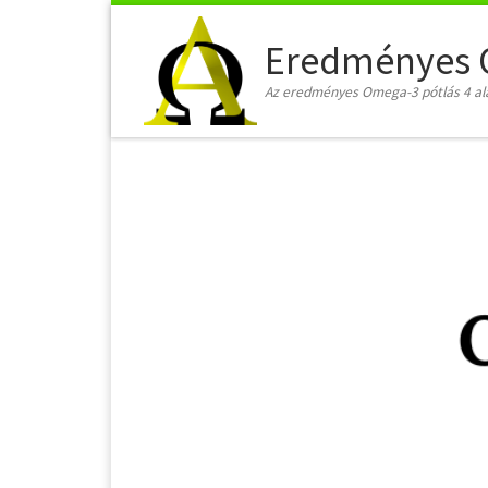
Skip to content
Eredményes 
Az eredményes Omega-3 pótlás 4 al