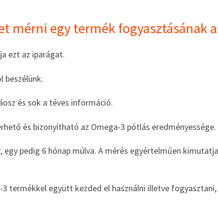
et mérni egy termék fogyasztásának 
ja ezt az iparágat.
 beszélünk.
áosz és sok a téves információ.
mérhető és bizonyítható az Omega-3 pótlás eredményessége.
r, egy pedig 6 hónap múlva. A mérés egyértelműen kimutatj
-3 termékkel együtt kezded el használni illetve fogyasztani,