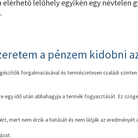
n elérhető lelőhely egyikén egy névtelen 
.
zeretem a pénzem kidobni az
gészítők forgalmazásával és természetesen családi szinten 
ze egy idő után abbahagyja a termék fogyasztását. Ez szöge
rt, mert nem érzik a hatását és nem látják az eredményét a
ázat.