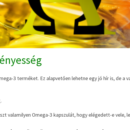
ményesség
a-3 terméket. Ez alapvetően lehetne egy jó hír is, de a va
.
t valamilyen Omega-3 kapszulát, hogy elégedett-e vele, le