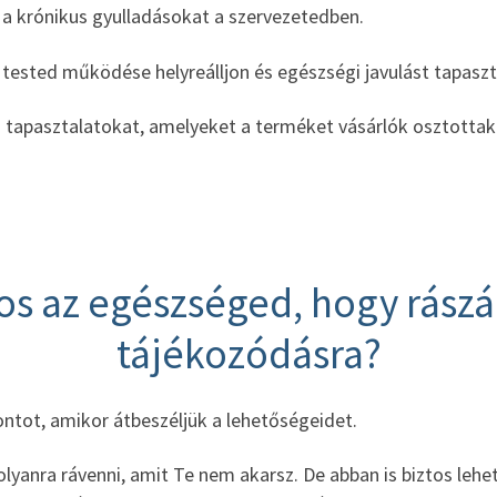
a krónikus gyulladásokat a szervezetedben.
a tested működése helyreálljon és egészségi javulást tapaszta
tapasztalatokat, amelyeket a terméket vásárlók osztottak
os az egészséged, hogy rászán
tájékozódásra?
ontot, amikor átbeszéljük a lehetőségeidet.
yanra rávenni, amit Te nem akarsz. De abban is biztos lehe