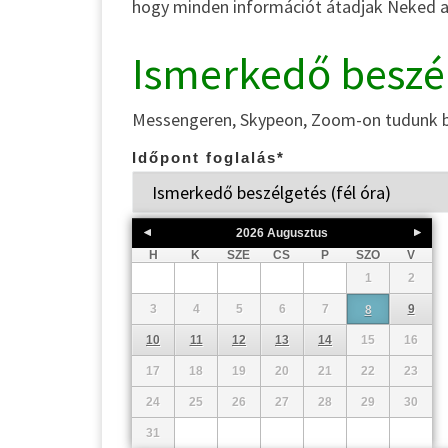
hogy minden információt átadjak Neked a 
Ismerkedő beszél
Messengeren, Skypeon, Zoom-on tudunk bes
Időpont foglalás
*
2026
Augusztus
H
K
SZE
CS
P
SZO
V
1
2
3
4
5
6
7
9
8
10
11
12
13
14
15
16
17
18
19
20
21
22
23
24
25
26
27
28
29
30
31